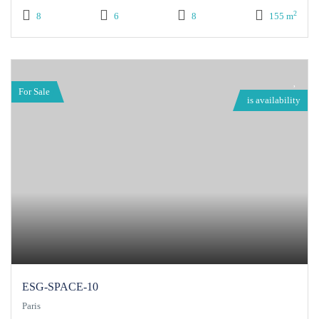
2
8
6
8
155 m
For Sale
is availability
ESG-SPACE-10
Paris