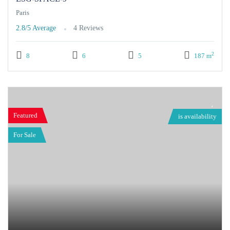
Paris
2.8/5
Average
4 Reviews
2
8
6
5
187 m
Featured
is availability
For Sale