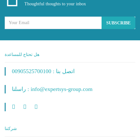
Thoughtful thoughts to your inbox
SUBSCRIBE
هل تحتاج للمساعدة
اتصل بنا : 00905525700100
راسلنا : info@expertsys-group.com
شركتنا