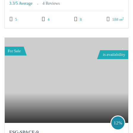
3.3/5
Average
4 Reviews
2
5
4
8
188 m
For Sale
is availability
12%
ESG-SPACE-9