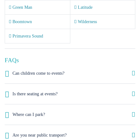
Green Man
Latitude
Boomtown
Wilderness
Primavera Sound
FAQs
Can children come to events?
Unless otherwise stated, children are always welcome, but please be
aware that most of our events are aimed at an adult audience. Children
Is there seating at events?
must be supervised at all times.
Yes, we always provide a variety of seating for all ticketholders unless
it’s a dance event or art show opening. One of our crew will always be on
Where can I park?
hand to assist you in finding a seat if you need one.
There is a wide choice of places to park, however most are not free so
please do check before you come on the Southampton City Council
Are you near public transport?