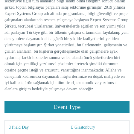
sektörüyle ilgili tüm alanlarda bilgi sahibi olma isteğinin sonucu olarak
şirket, toptan bilgisayar parçaları satış sektörüne girmiştir. 2019 yılında
Expert Systems Group adı altında programlama, bilgi güvenliği ve proje
çalışmaları alanlarında resmen çalışmaya başlayan Expert Systems Group
Şirketi, tecrübesi uluslararası üniversitelerde eğitilen ve son yirmi yılda
adı parlayan Türkiye gibi bir ülkenin çalışma ortamından faydalanıp yeni
deneyimlere dayanarak daha güçlü bir şekilde faaliyetlerini yeniden
yürütmeye başlamıştır. Şirket yöneticileri, bu ilerlemenin, gelişmenin ve
girilen alanların; bu kişilerin gerçekleşmekte olan gelişmelere ayak
uydurma, farklı hizmetler sunma ve bu alanda öncü şirketlerden biri
olmak için yenilikçi yazılımsal çözümler üreterek şimdiki durumun
ötesine geçme isteği ve arzusunu yansıttığına inanmaktadır. Allaha ve
deneyimli kadromuza dayanarak müşterilerimize en düşük maliyetle en
iyi kalitede ürün sağlamak için tüm ticari, ekonomik ve yazılımsal
alanlara girişim hedefiyle çalışmaya devam edeceğiz.
Event Type
Field Day
Glastonbury